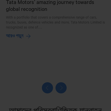
Tata Motors’ amazing journey towards
global recognition
AYESHA MOTORS
With a portfolio that covers a comprehensive range of cars,
NEAR OF DEMRA BRIDGE,DEMRA,DHAKA
trucks, buses, defence vehicles and more, Tata Motors Limited is
recognized as one of…
AZMEER MOTORS
T
আরও পড়ুন
m
98/C,GOPIBAG (MANIKNAGAR BISWAROAD),DHAKA-
আ
1203
B N MOTORS & SERVICE CENTER
44/1.HIGHWAY ROAD,LOUKHANDA,MANIKGANJ
SADAR,MANIKGANJ.
B.BARIA AUTOMOBILES
Bishaw Road, Brahmanbaria
আমাদের পরিসর
বাণিজ্যিক যানবাহন