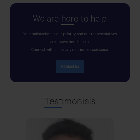
AK MOTORS
We are
her
e to help
OPPOSITE TO CENTRAL BUS TERMINAL, BY-PASS
ROAD,COXS BAZAR.
Your satisfaction is our priority, and our representatives
are always here to help.
AKIJ JUTE MILLS LTD
Connect with us for any queries or assistance.
Akij City, Noapara
Contact us
AL BARAKA MOTORS
SHAYESTAGANJ NEW BRIDGE,DHAKA ROAD,P.S-
CHUNAROGHAT,DIST-HABIGANJ
Test
imonials
AL IMRAN MOTORS
PALAN PARA, DHAPER HAT,SDULLAPUR,GAIBANDHA.
AL KARAM MOTORS