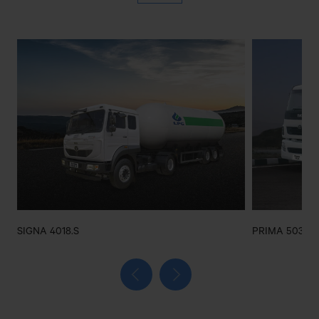
GAZI AMIN ULLAH ROAD,EAST
BAZAR,CHOWMUHANI,NOAKHALI
ADVANCED AUTO PARTS
SHOP NO#2544,MADANI AVENUE,100
FEET,BHATARA,DHAKA
AFRINA AFSANA MOTORS
KALAMPUR BUS STAND,DHAMRAI,DHAKA
AK AUTOS SERVICE CENTER
SIGNA 4018.S
PRIMA 5038.S
Matuail Sharif Para, Madrasa Bazar, Matuail, Jatrabari,
Dhaka 1362
Get Direction