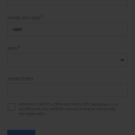
AMATULLA MOTORS
আপনার ফোন নম্বর
POLICE MORE,DURGAPUR,NETROKONA
AMOL MOTORS
মডেল
MIRPUR-14,TIN SHADE COLONI,DHAKA-1206.
APON MOTORS
আপনার ইমেইল
NANDAIL CHOWRASTA,NANDAIL,MYMENSINGH
APON MOTORS (ACE)
আমি সম্মত যে 'জমা দিন'-এ ক্লিক করার মাধ্যমে, আমি Tata Motors বা এর
54 NORTH BROOK HALL ROAD.(SAMATA
সহযোগীদের কাছ থেকে কল/ইমেল/এসএমএস/ যোগাযোগের অন্যান্য ফর্মের
TOWER),DHAKA-1100
জন্য অনুরোধ করছি।
ARAFAT MOTORS