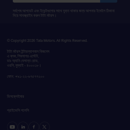
BHAI BHAI MOTORS
সর্বশেষ আপডেট এবং ইভেন্টগুলোর সাথে যুক্ত থাকার জন্য আপনার ইমেইল ঠিকানা
MATUAIL SHARIF PARA, COUNCIL,
দিয়ে সাবস্ক্রাইব করুন টাটা মটরস।
MATUAIL,JATRABARI,DHAKA-1362.
BHAI BHAI MOTORS
© Copyright 2026 Tata Motors. All Rights Reserved.
2 NO C&B INFORNT OF S.Q FACTORY,MOWNA,GAZIPUR
টাটা মটরস ইন্টারন্যাশনাল বিজনেস
এ ব্লক, শিবসাগর এস্টেট,
ডাঃ অ্যানি বেসান্ত রোড,
BHAI BHAI MOTORS
ওরলি, মুম্বাই - ৪০০০১৮।
GAWSIA KACHA BAZAR,ASIAN
ফোন: +৯১-২২-৬৭৫৭৭২০০
ROAD,RUPGANJ,NARAYANGANJ
ডিসক্লেইমার
BHAI BHAI MOTORS
21 PAKIZA PLAZA,HAZI NAZMA KHATUN BAI
প্রাইভেসি পলেসি
LANE,DIGHIRPAR,DEWANHAT,CHATTGRAM