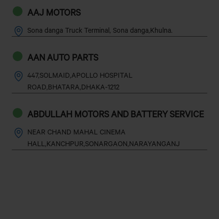
AAJ MOTORS
Sona danga Truck Terminal, Sona danga,Khulna.
AAN AUTO PARTS
447,SOLMAID,APOLLO HOSPITAL
ROAD,BHATARA,DHAKA-1212
ABDULLAH MOTORS AND BATTERY SERVICE
NEAR CHAND MAHAL CINEMA
HALL,KANCHPUR,SONARGAON,NARAYANGANJ
ABDUR RAZZAK MOTORS
MYMENSINGH ROAD,TECHNOGPARA(NORTH SIDE OF
SADAR SAIKOT FILLING STATION)GAZIPUR
SADAR,GAZIPUR